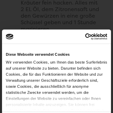
Kräuter fein hacken. Alles mit
2 EL Öl, dem Zitronensaft und
den Gewürzen in eine große
Schüssel geben und 1 Stunde
marinieren.
Das Gemüse in dünne
Scheiben schneiden, die
Diese Webseite verwendet Cookies
Kräuter fein hacken. Alles mit
2 EL Öl, dem Zitronensaft und
Wir verwenden Cookies, um Ihnen das beste Surferlebnis
den Gewürzen in eine große
auf unserer Website zu bieten. Darunter befinden sich
Cookies, die für das Funktionieren der Website und zur
Schüssel geben und 1 Stunde
Verwaltung unserer Geschäftsziele erforderlich sind,
marinieren.
sowie Cookies, die ausschließlich für anonyme
statistische Zwecke verwendet werden, um die
Die Lachssteaks mit dem
Einstellungen der Website zu vereinfachen oder Ihnen
marinierten Gemüse auf 4
personalisierte Inhalte anzuzeigen. Sie können frei
angewärmten Serviertellern
entscheiden, welche Kategorien von Cookies akzeptiert