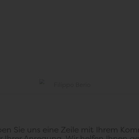
 MEHR
ENTDE
ben Sie uns eine Zeile mit Ihrem Ko
r Ihrer Anregung. Wir helfen Ihnen ge