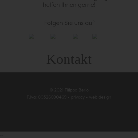
helfen Ihnen gerne!
Folgen Sie uns auf
Kontakt
© 2021 Filippo Berio
P.Iva: 00526090469 -
privacy
-
web design
--