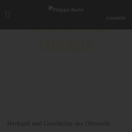
COUNTRY
GESCHICHTE DES
OLIVENÖLS
Der Olivenanbau ist eine Tätigkeit, die vor
Tausenden von Jahren ihren Anfang nahm
und viel weiter zurückliegt, als die ersten
historischen Zeugnisse anführen
Herkunft und Geschichte
des Olivenöls