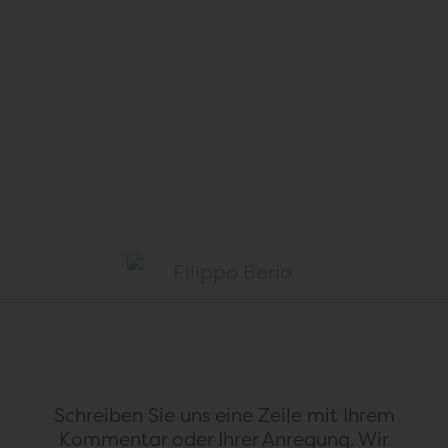
Als Folge dieses konstant andauernden
Erfolges gibt es heutzutage weltweit über 800
Millionen Olivenbäume, zu denen sich
tagtäglich neue hinzugesellen!
Schreiben Sie uns eine Zeile mit Ihrem
Kommentar
oder Ihrer Anregung. Wir