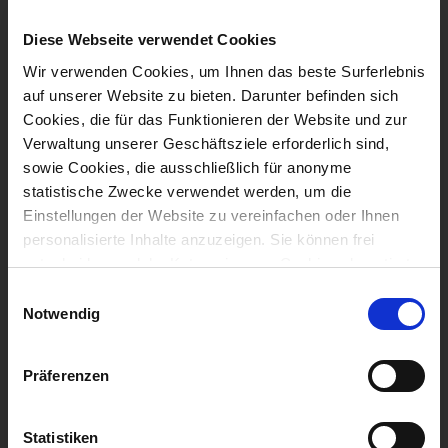
austretende Saft muss klar
sein, wenn Sie mit einem
Diese Webseite verwendet Cookies
Spieß in die Mitte des Fleischs
Wir verwenden Cookies, um Ihnen das beste Surferlebnis
stechen). Während die
auf unserer Website zu bieten. Darunter befinden sich
Hähnchenbrustfilets garen,
Cookies, die für das Funktionieren der Website und zur
das restliche Öl mit dem Essig
Verwaltung unserer Geschäftsziele erforderlich sind,
und dem Senf in eine Schüssel
sowie Cookies, die ausschließlich für anonyme
geben, mit Salz und Pfeffer
statistische Zwecke verwendet werden, um die
würzen und vermengen.
Einstellungen der Website zu vereinfachen oder Ihnen
personalisierte Inhalte anzuzeigen. Sie können frei
entscheiden, welche Kategorien von Cookies akzeptiert
Wenn die Pasta gar ist,
werden sollen. Weitere Informationen finden Sie in
E
sorgfältig abgießen und
unserer Datenschutz- und Cookie-Richtlinie
Notwendig
i
anschließend wieder in den
n
Topf geben. Den Rucola grob
w
hacken und mit dem Spargel,
Präferenzen
i
den Tomaten und den
l
Pinienkernen zur Pasta
l
Statistiken