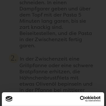
schneiden. In einen
Dampfgarer geben und über
dem Topf mit der Pasta 5
Minuten lang garen, bis sie
zart knackig sind.
Beiseitestellen, und die Pasta
in der Zwischenzeit fertig
garen.
In der Zwischenzeit eine
Grillpfanne oder eine schwere
Bratpfanne erhitzen, die
Hähnchenbrustfilets mit
etwas Olivenöl bepinseln und
in der Pfanne bei mittlerer
Hitze auf jeder Seite zirka
fünf Minuten garen (der