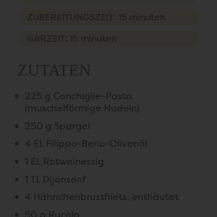
ZUBEREITUNGSZEIT: 15 minuten
GARZEIT: 15 minuten
ZUTATEN
225 g Conchiglie-Pasta
(muschelförmige Nudeln)
250 g Spargel
4 EL Filippo-Berio-Olivenöl
1 EL Rotweinessig
1 TL Dijonsenf
4 Hähnchenbrustfilets, enthäutet
50 g Rucola