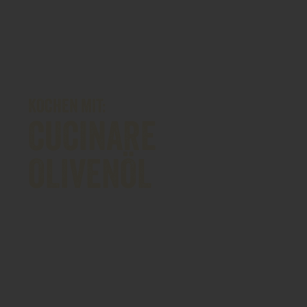
KOCHEN MIT:
CUCINARE
OLIVENÖL
Ein ausgezeichnetes Olivenöl
für den allgemeinen Gebrauch
in der Küche.
Ideal für Dressings,
Marinaden und sogar zum
Backen: eine unverzichtbare